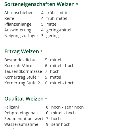
Sorteneigenschaften Weizen
*
Ährenschieben
4
früh - mittel
Reife
4
früh-mittel
Pflanzenlänge
5
mittel
Auswinterung
4
gering-mittel
Neigung zu Lager
3
gering
Ertrag Weizen
*
Bestandesdichte
5
mittel
Kornzahl/Ähre
6
mittel - hoch
Tausendkornmasse
7
hoch
Kornertrag Stufe 1
5
mittel
Kornertrag Stufe 2
6
mittel - hoch
Qualität Weizen
*
Fallzahl
8
hoch - sehr hoch
Rohproteingehalt
6
mittel - hoch
Sedimentationswert
7
hoch
Wasseraufnahme
9
sehr hoch