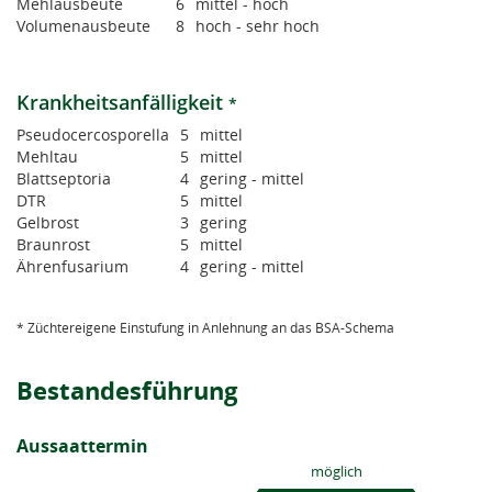
Mehlausbeute
6
mittel - hoch
Volumenausbeute
8
hoch - sehr hoch
Krankheitsanfälligkeit
*
Pseudocercosporella
5
mittel
Mehltau
5
mittel
Blattseptoria
4
gering - mittel
DTR
5
mittel
Gelbrost
3
gering
Braunrost
5
mittel
Ährenfusarium
4
gering - mittel
* Züchtereigene Einstufung in Anlehnung an das BSA-Schema
Bestandesführung
Aussaattermin
möglich