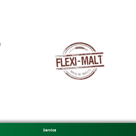
z
Service