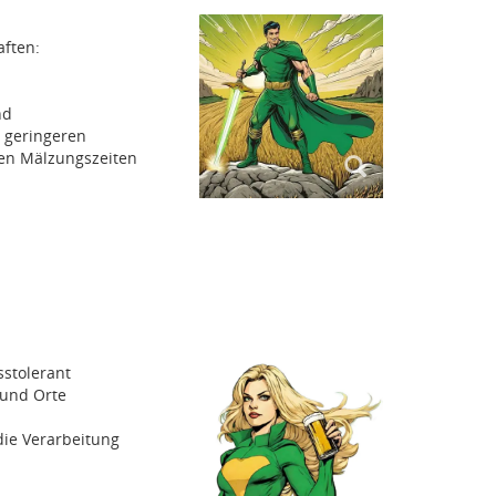
ften:
nd
t geringeren
en Mälzungszeiten
sstolerant
e und Orte
die Verarbeitung