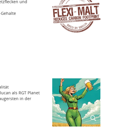
etzflecken und
-Gehalte
lität
lucan als RGT Planet
augersten in der