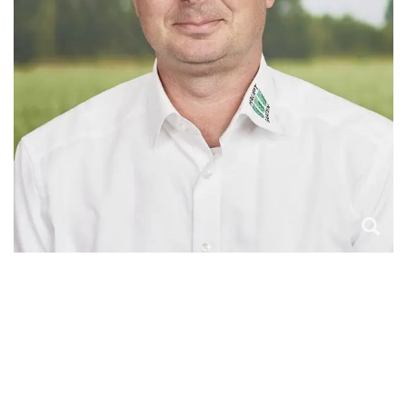
Vertriebsberater
Rheinland
Telefon: 02225 / 8392515
Mobil: 0151 / 21495607
andreas.gramlich(at)hauptsaaten.de