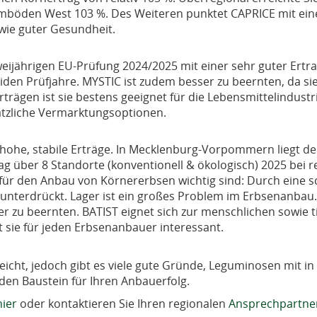
hmböden West 103 %. Des Weiteren punktet CAPRICE mit eine
wie guter Gesundheit.
eijährigen EU-Prüfung 2024/2025 mit einer sehr guter Ertrag
eiden Prüfjahre. MYSTIC ist zudem besser zu beernten, da si
rägen ist sie bestens geeignet für die Lebensmittelindustr
sätzliche Vermarktungsoptionen.
hohe, stabile Erträge. In Mecklenburg-Vorpommern liegt der
ag über 8 Standorte (konventionell & ökologisch) 2025 bei r
für den Anbau von Körnererbsen wichtig sind: Durch eine s
terdrückt. Lager ist ein großes Problem im Erbsenanbau. D
ter zu beernten. BATIST eignet sich zur menschlichen sowie 
 sie für jeden Erbsenanbauer interessant.
icht, jedoch gibt es viele gute Gründe, Leguminosen mit in
en Baustein für Ihren Anbauerfolg.
hier
oder kontaktieren Sie Ihren regionalen
Ansprechpartne