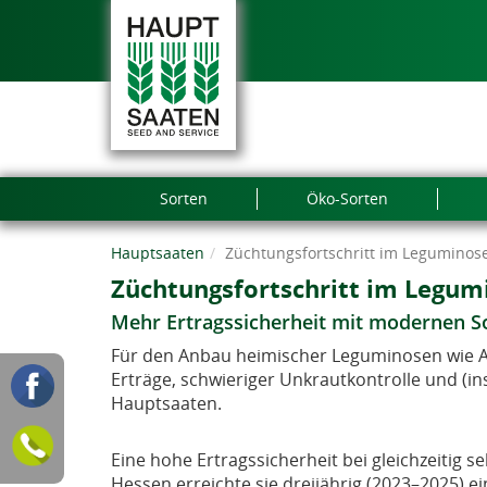
Sorten
Öko-Sorten
Hauptsaaten
Züchtungsfortschritt im Legumino
Züchtungsfortschritt im Legu
Mehr Ertragssicherheit mit modernen S
Für den Anbau heimischer Leguminosen wie A
Erträge, schwieriger Unkrautkontrolle und (i
Hauptsaaten.
Eine hohe Ertragssicherheit bei gleichzeitig 
Hessen erreichte sie dreijährig (2023–2025) e