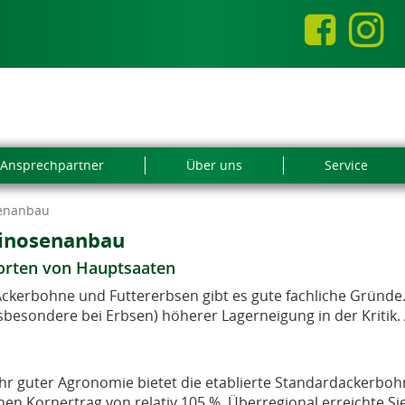
Ansprechpartner
Über uns
Service
senanbau
minosenanbau
orten von Hauptsaaten
ckerbohne und Futtererbsen gibt es gute fachliche Gründe
nsbesondere bei Erbsen) höherer Lagerneigung in der Kritik.
sehr guter Agronomie bietet die etablierte Standardackerbo
inen Kornertrag von relativ 105 %. Überregional erreichte 