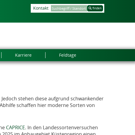
Kontakt
finden
Karriere
Feldtage
. Jedoch stehen diese aufgrund schwankender
 Abhilfe schaffen hier moderne Sorten von
hne
CAPRICE
. In den Landessortenversuchen
Sie 2025 im Anbaugebiet Küstenregion einen